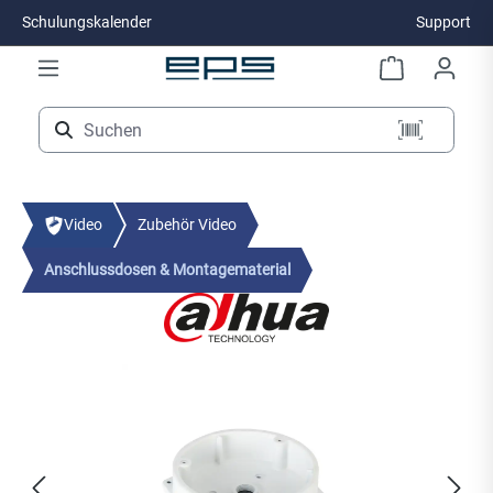
Schulungskalender
Support
Zum Hauptinhalt springen
Video
Zubehör Video
Anschlussdosen & Montagematerial
Bildergalerie überspringen