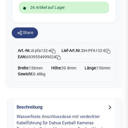
26 Artikel auf Lager
Share
Art.-Nr.:
Lief-Art.Nr.:
DH-PFA132-E
d-pfa132-e
EAN:
6939554999024
Breite:
156mm
Höhe:
39.8mm
Länge:
156mm
Gewicht:
0.48kg
Beschreibung
Wasserfeste Anschlussdose mit verdeckter
Kabelführung für Dahua Eyeball Kameras