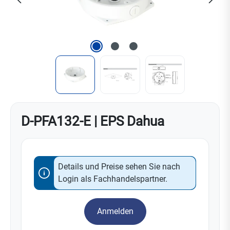
D-PFA132-E | EPS Dahua
Details und Preise sehen Sie nach
Login als Fachhandelspartner.
Anmelden