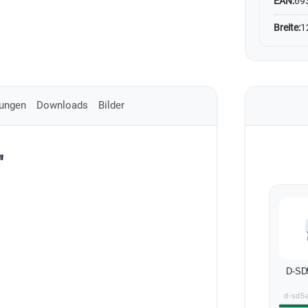
EAN:
69
Breite:
1
ungen
Downloads
Bilder
"
D-SD
d-sd5