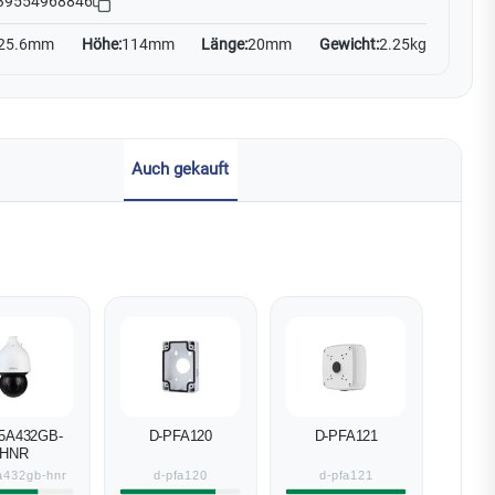
39554968846
25.6mm
Höhe:
114mm
Länge:
20mm
Gewicht:
2.25kg
Auch gekauft
5A432GB-
D-PFA120
D-PFA121
HNR
a432gb-hnr
d-pfa120
d-pfa121