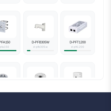
PFA150
D-PFB305W
D-PFT1200
pfa150
d-pfb305w
d-pft1200
PFA137
D-PFA130-E
D-PFA6400S
pfa137
d-pfa130-e
d-pfa6400s