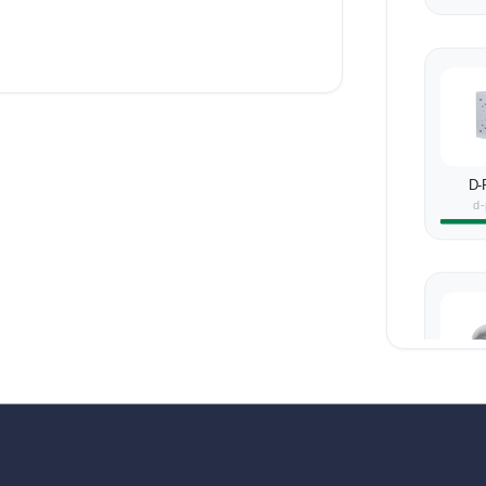
D-
d-
D-
d-