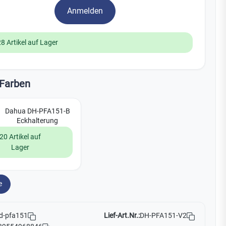
Watchman
Anmelden
Yale
28 Artikel auf Lager
No Climb
Zenner
19
Farben
Dahua DH-PFA151-B
Eckhalterung
20 Artikel auf
Lager
e
Lief-Art.Nr.:
DH-PFA151-V2
d-pfa151