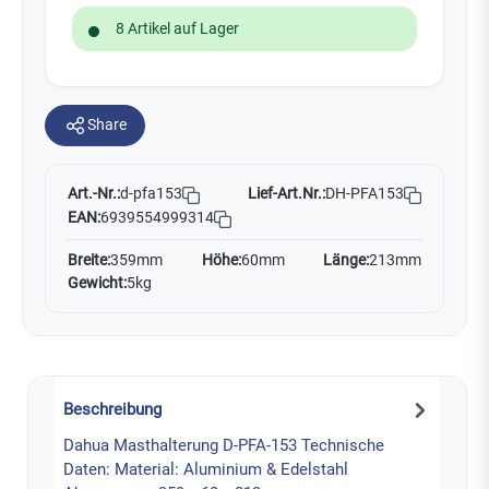
8 Artikel auf Lager
Share
Art.-Nr.:
Lief-Art.Nr.:
DH-PFA153
d-pfa153
EAN:
6939554999314
Breite:
359mm
Höhe:
60mm
Länge:
213mm
Gewicht:
5kg
Beschreibung
Dahua Masthalterung D-PFA-153 Technische
Daten: Material: Aluminium & Edelstahl