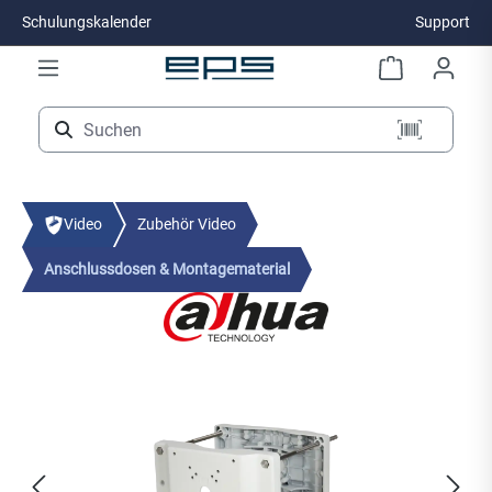
Schulungskalender
Support
Zum Hauptinhalt springen
Video
Zubehör Video
Anschlussdosen & Montagematerial
Bildergalerie überspringen