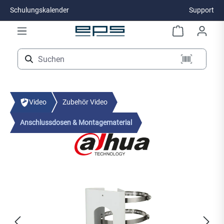
Schulungskalender
Support
Zum Hauptinhalt springen
Video
Zubehör Video
Anschlussdosen & Montagematerial
Bildergalerie überspringen