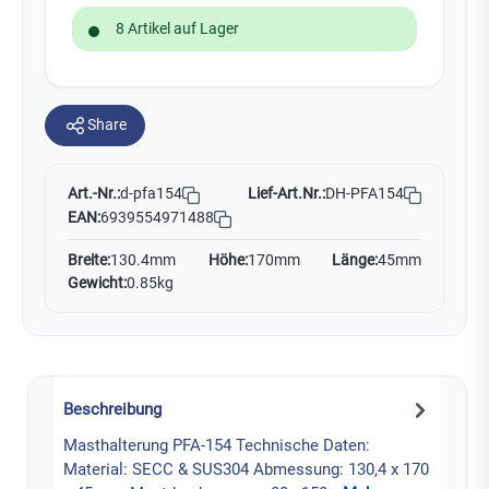
8 Artikel auf Lager
Share
Art.-Nr.:
Lief-Art.Nr.:
DH-PFA154
d-pfa154
EAN:
6939554971488
Breite:
130.4mm
Höhe:
170mm
Länge:
45mm
Gewicht:
0.85kg
Beschreibung
Masthalterung PFA-154 Technische Daten:
Material: SECC & SUS304 Abmessung: 130,4 x 170