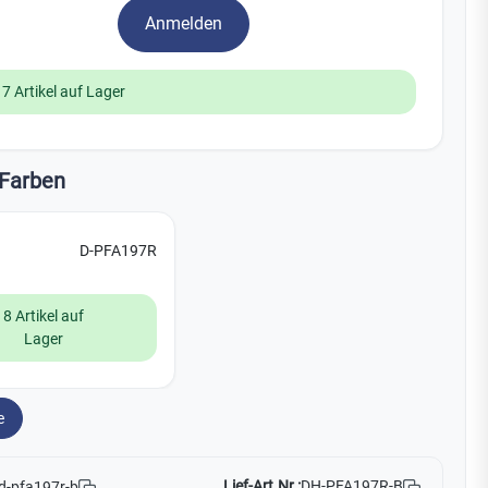
Watchman
Anmelden
Yale
17 Artikel auf Lager
No Climb
Zenner
19
Farben
D-PFA197R
8 Artikel auf
Lager
e
Lief-Art.Nr.:
DH-PFA197R-B
d-pfa197r-b