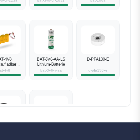
v0-cr-123a
bat-3v0-cr-2032
bat-100a
AT-4V8
BAT-3V6-AA-LS
D-PFA130-E
aufladbarer
Lithium-Batterie
kup-Akku
at-4v8
bat-3v6-v-aa
d-pfa130-e
-IPC-
D-PFA130-E-B
3449R1P-
-27135-S5-