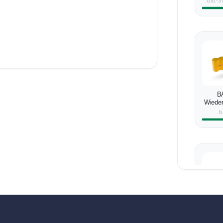
bat-3
B
Wieder
Bac
b
D
HDBW
ZAS-PV