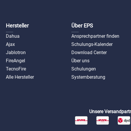
hdbw34
pv-2
Hersteller
Über EPS
Dahua
Ansprechpartner finden
Ajax
Schulungs-Kalender
Jablotron
Download Center
FireAngel
Über uns
TecnoFire
Schulungen
Alle Hersteller
Systemberatung
Unsere Versandpartn