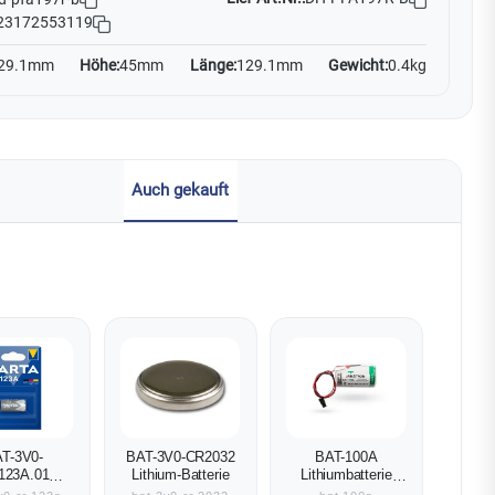
23172553119
29.1mm
Höhe:
45mm
Länge:
129.1mm
Gewicht:
0.4kg
Auch gekauft
T-3V0-
BAT-3V0-CR2032
BAT-100A
123A.01
Lithium-Batterie
Lithiumbatterie
um-Batterie
3,6V 13Ah 1xD