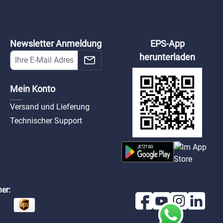
d-ipc-
B
49r1p-zas-
7135-s5-b
d-pfa130-e-b
Newsletter Anmeldung
EPS-App
herunterladen
Mein Konto
Versand und Lieferung
Technischer Support
er: