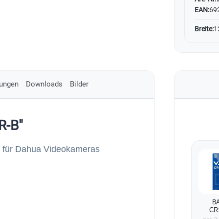
EAN:
69
Breite:
1
ungen
Downloads
Bilder
R-B"
 für Dahua Videokameras
BA
CR
Lithi