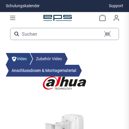
Schulungskalender
Support
Zum Hauptinhalt springen
Video
Zubehör Video
Anschlussdosen & Montagematerial
Bildergalerie überspringen