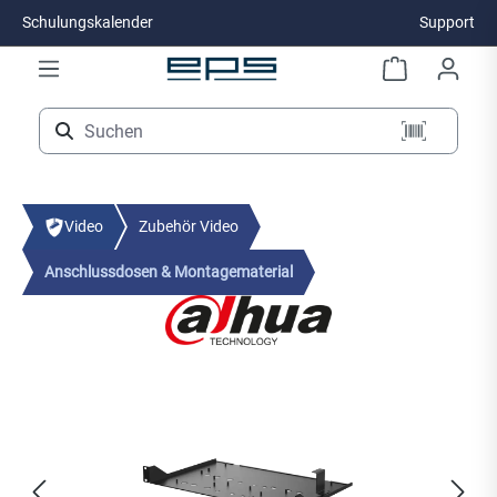
Schulungskalender
Support
Zum Hauptinhalt springen
Video
Zubehör Video
Anschlussdosen & Montagematerial
Bildergalerie überspringen