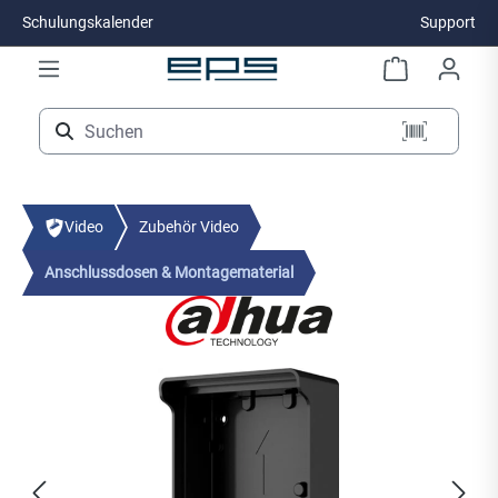
Schulungskalender
Support
Zum Hauptinhalt springen
Video
Zubehör Video
Anschlussdosen & Montagematerial
Bildergalerie überspringen