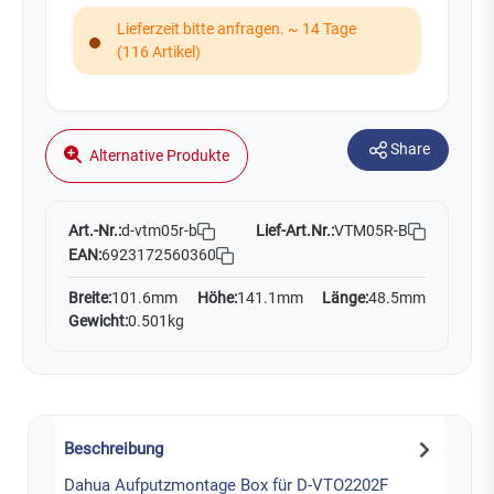
Lieferzeit bitte anfragen. ~ 14 Tage
(116 Artikel)
Share
Alternative Produkte
Art.-Nr.:
Lief-Art.Nr.:
VTM05R-B
d-vtm05r-b
EAN:
6923172560360
Breite:
101.6mm
Höhe:
141.1mm
Länge:
48.5mm
Gewicht:
0.501kg
Beschreibung
Dahua Aufputzmontage Box für D-VTO2202F