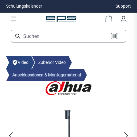
Schulungskalender
Support
Zum Hauptinhalt springen
Video
Zubehör Video
Anschlussdosen & Montagematerial
Bildergalerie überspringen