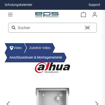
Schulungskalender
Support
Zum Hauptinhalt springen
Video
Zubehör Video
Anschlussdosen & Montagematerial
Bildergalerie überspringen