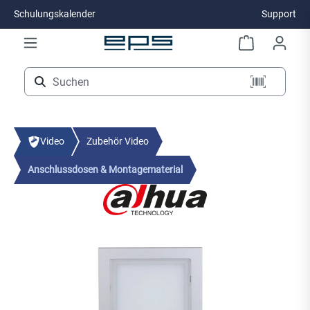
Schulungskalender
Support
Zum Hauptinhalt springen
Video
Zubehör Video
Anschlussdosen & Montagematerial
Bildergalerie überspringen