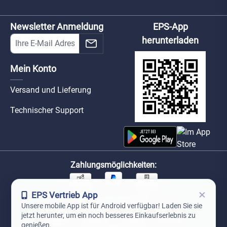
Newsletter Anmeldung
EPS-App
herunterladen
Mein Konto
Versand und Lieferung
Technischer Support
Zahlungsmöglichkeiten:
×
EPS Vertrieb App
Unsere Versandpartner:
Unsere mobile App ist für Android verfügbar! Laden Sie sie
jetzt herunter, um ein noch besseres Einkaufserlebnis zu
genießen.