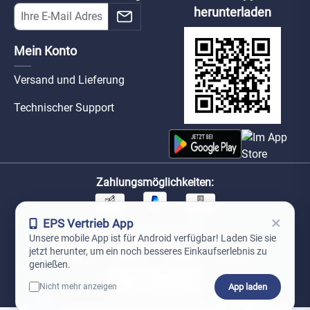
herunterladen
Mein Konto
Versand und Lieferung
Technischer Support
Zahlungsmöglichkeiten:
×
EPS Vertrieb App
Unsere Versandpartner:
Unsere mobile App ist für Android verfügbar! Laden Sie sie
jetzt herunter, um ein noch besseres Einkaufserlebnis zu
genießen.
App laden
Nicht mehr anzeigen
0