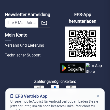
Newsletter Anmeldung
EPS-App
herunterladen
Mein Konto
Versand und Lieferung
Technischer Support
Zahlungsmöglichkeiten:
×
EPS Vertrieb App
Unsere Versandpartner:
Unsere mobile App ist für Android verfügbar! Laden Sie sie
jetzt herunter, um ein noch besseres Einkaufserlebnis zu