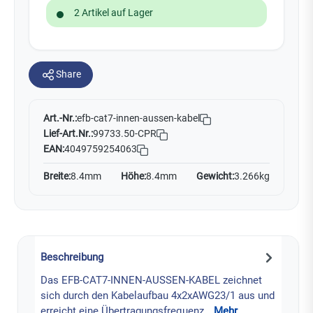
2 Artikel auf Lager
Share
Art.-Nr.:
efb-cat7-innen-aussen-kabel
Lief-Art.Nr.:
99733.50-CPR
EAN:
4049759254063
Breite:
8.4mm
Höhe:
8.4mm
Gewicht:
3.266kg
Beschreibung
Das EFB-CAT7-INNEN-AUSSEN-KABEL zeichnet
sich durch den Kabelaufbau 4x2xAWG23/1 aus und
erreicht eine Übertragungsfrequenz…
Mehr