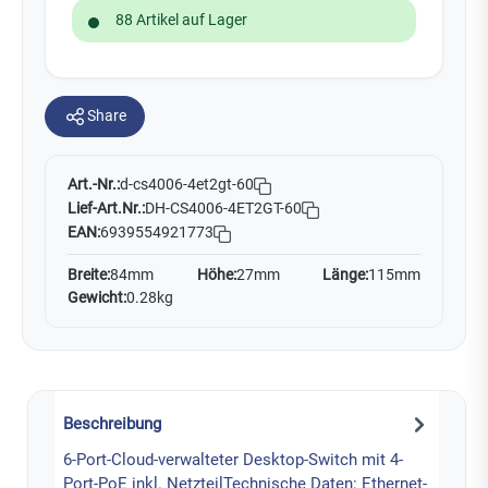
88 Artikel auf Lager
Share
Art.-Nr.:
d-cs4006-4et2gt-60
Lief-Art.Nr.:
DH-CS4006-4ET2GT-60
EAN:
6939554921773
Breite:
84mm
Höhe:
27mm
Länge:
115mm
Gewicht:
0.28kg
Beschreibung
6-Port-Cloud-verwalteter Desktop-Switch mit 4-
Port-PoE inkl. NetzteilTechnische Daten: Ethernet-