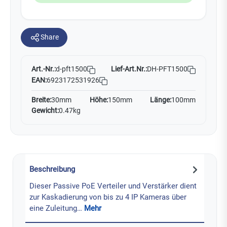
Share
Art.-Nr.:
Lief-Art.Nr.:
DH-PFT1500
d-pft1500
EAN:
6923172531926
Breite:
30mm
Höhe:
150mm
Länge:
100mm
Gewicht:
0.47kg
Beschreibung
Dieser Passive PoE Verteiler und Verstärker dient
zur Kaskadierung von bis zu 4 IP Kameras über
eine Zuleitung…
Mehr