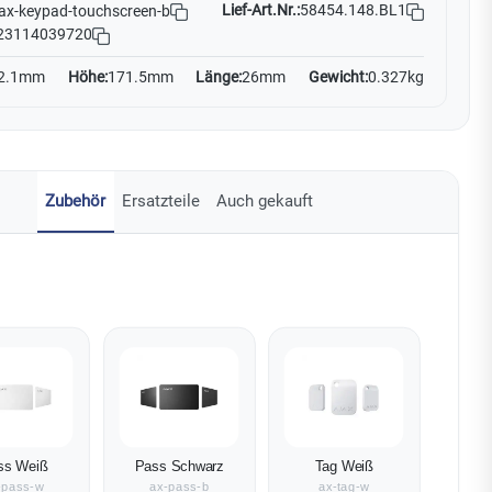
Lief-Art.Nr.:
58454.148.BL1
ax-keypad-touchscreen-b
23114039720
2.1mm
Höhe:
171.5mm
Länge:
26mm
Gewicht:
0.327kg
Zubehör
Ersatzteile
Auch gekauft
ss Weiß
Pass Schwarz
Tag Weiß
-pass-w
ax-pass-b
ax-tag-w