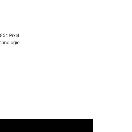
d-pf
 854 Pixel
chnologie