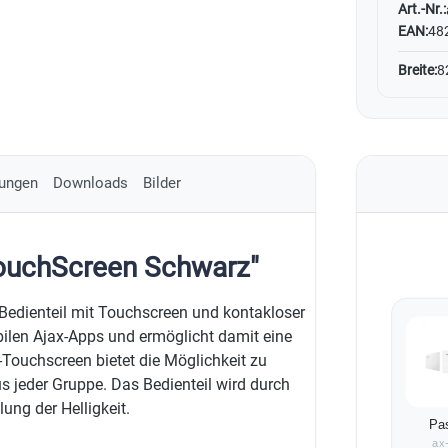
Art.-Nr.:
EAN:
48
Breite:
8
ungen
Downloads
Bilder
ouchScreen Schwarz"
dienteil mit Touchscreen und kontakloser
obilen Ajax-Apps und ermöglicht damit eine
-Touchscreen bietet die Möglichkeit zu
s jeder Gruppe. Das Bedienteil wird durch
ng der Helligkeit.
Pa
ax