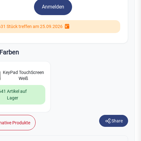
Watchman
Anmelden
Yale
631 Stück treffen am 25.09.2026
No Climb
Zenner
19
Farben
KeyPad TouchScreen
Weiß
641 Artikel auf
Lager
Share
native Produkte