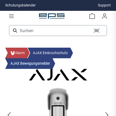
Schulungskalender
Support
Zum Hauptinhalt springen
Alarm
AJAX Einbruchschutz
AJAX Bewegungsmelder
Bildergalerie überspringen