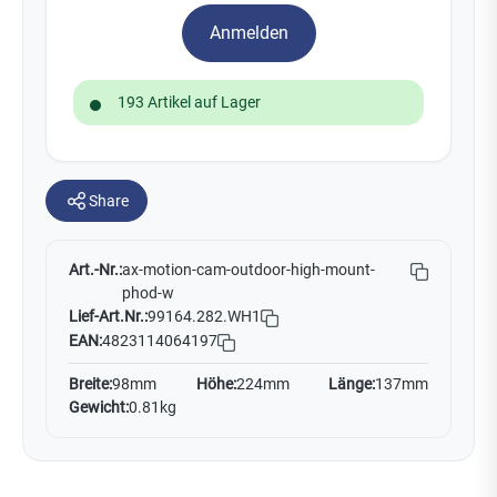
Anmelden
193 Artikel auf Lager
Share
Art.-Nr.:
ax-motion-cam-outdoor-high-mount-
phod-w
Lief-Art.Nr.:
99164.282.WH1
EAN:
4823114064197
Breite:
98mm
Höhe:
224mm
Länge:
137mm
Gewicht:
0.81kg