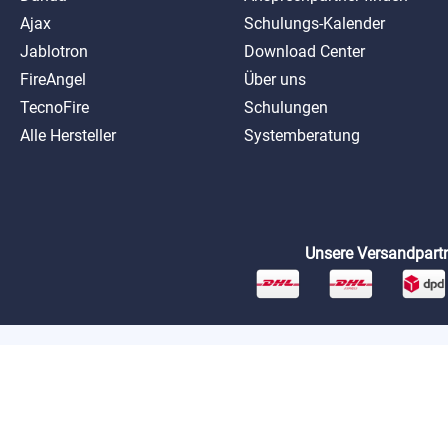
Ajax
Schulungs-Kalender
Jablotron
Download Center
FireAngel
Über uns
TecnoFire
Schulungen
Alle Hersteller
Systemberatung
Unsere Versandpartn
*Preise exkl. MwSt. zzgl. Versandkosten
AGB
Datenschutz
Impressum