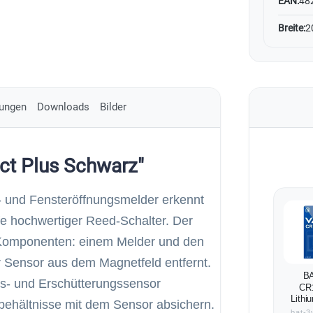
EAN:
48
Breite:
2
ungen
Downloads
Bilder
ct Plus Schwarz"
r- und Fensteröffnungsmelder erkennt
fe hochwertiger Reed-Schalter. Der
 Komponenten: einem Melder und den
er Sensor aus dem Magnetfeld entfernt.
BA
gs- und Erschütterungssensor
CR
Lithi
tbehältnisse mit dem Sensor absichern.
bat-3