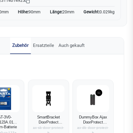
23114014925
0mm
Höhe:
90mm
Länge:
20mm
Gewicht:
0.029kg
Zubehör
Ersatzteile
Auch gekauft
T-3V0-
SmartBracket
DummyBox Ajax
123A.01
DoorProtect
DoorProtect
um-Batterie
schwarz
Jeweller schwarz
ax-sb-door-protect-
ax-db-door-protect-
v0-cr-123a
b
b