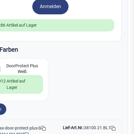
Watchman
Anmelden
Yale
286 Artikel auf Lager
No Climb
Zenner
19
Farben
DoorProtect Plus
Weiß
912 Artikel auf
Lager
e
Lief-Art.Nr.:
38100.21.BL1
ax-door-protect-plus-b