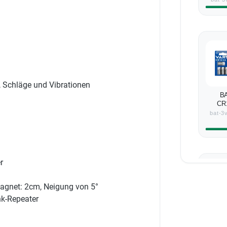
, Schläge und Vibrationen
BA
CR
Lithiu
bat-3
r
Magnet: 2cm, Neigung von 5°
nk-Repeater
Smar
DoorP