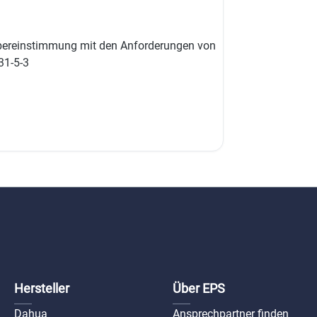
ax-sb-d
n Übereinstimmung mit den Anforderungen von
31-5-3
Hersteller
Über EPS
Dahua
Ansprechpartner finden