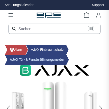
Schulungskalender
Support
Zum Hauptinhalt springen
Alarm
AJAX Einbruchschutz
AJAX Tür- & Fensteröffnungsmelder
Bildergalerie überspringen