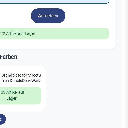
Watchman
Yale
Anmelden
No Climb
Zenner
19
122 Artikel auf Lager
Farben
Brandplate for StreetS
iren DoubleDeck Weiß
103 Artikel auf
Lager
e