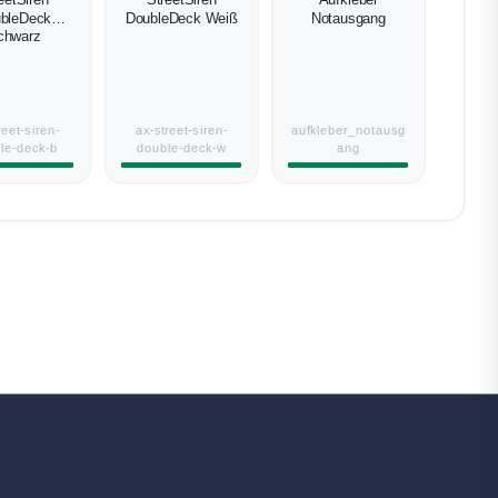
eetSiren
StreetSiren
Aufkleber
bleDeck
DoubleDeck Weiß
Notausgang
chwarz
reet-siren-
ax-street-siren-
aufkleber_notausg
le-deck-b
double-deck-w
ang