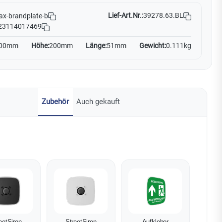
Lief-Art.Nr.:
39278.63.BL
ax-brandplate-b
23114017469
00mm
Höhe:
200mm
Länge:
51mm
Gewicht:
0.111kg
Zubehör
Auch gekauft