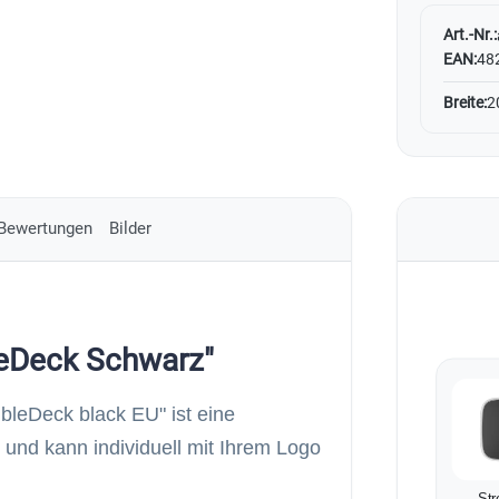
Art.-Nr.:
EAN:
48
Breite:
2
Bewertungen
Bilder
leDeck Schwarz"
ubleDeck black EU" ist eine
und kann individuell mit Ihrem Logo