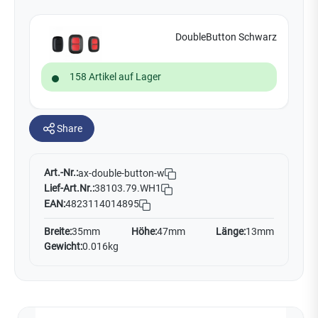
DoubleButton Schwarz
158 Artikel auf Lager
Share
Art.-Nr.:
ax-double-button-w
Lief-Art.Nr.:
38103.79.WH1
EAN:
4823114014895
Breite:
35mm
Höhe:
47mm
Länge:
13mm
Gewicht:
0.016kg