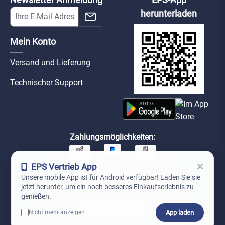
herunterladen
Mein Konto
Versand und Lieferung
Technischer Support
Zahlungsmöglichkeiten:
×
EPS Vertrieb App
Unsere Versandpartner:
Unsere mobile App ist für Android verfügbar! Laden Sie sie
jetzt herunter, um ein noch besseres Einkaufserlebnis zu
genießen.
App laden
Nicht mehr anzeigen
0