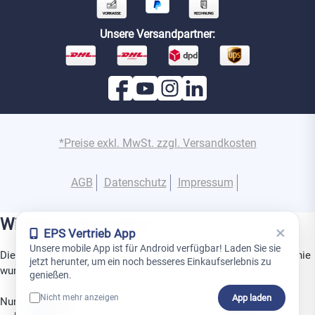
Unsere Versandpartner:
*Preise exkl. MwSt. zzgl. Versandkosten
AGB
Datenschutz
Impressum
Wichtige Information
×
EPS Vertrieb App
Unsere mobile App ist für Android verfügbar! Laden Sie sie
Dies ist ein Gerät aus der Superior-Produktlinie. Diese Produktlinie
jetzt herunter, um ein noch besseres Einkaufserlebnis zu
wurde speziell für den Einsatz in Projekten entwickelt.
genießen.
App laden
Nicht mehr anzeigen
Nur geschulte Partner dürfen Superior-Produkte installieren,
0