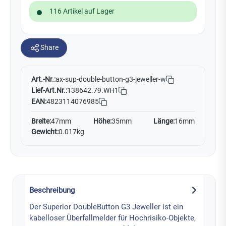
116 Artikel auf Lager
Share
Art.-Nr.:
ax-sup-double-button-g3-jeweller-w
Lief-Art.Nr.:
138642.79.WH1
EAN:
4823114076985
Breite:
47mm
Höhe:
35mm
Länge:
16mm
Gewicht:
0.017kg
Beschreibung
Der Superior DoubleButton G3 Jeweller ist ein
kabelloser Überfallmelder für Hochrisiko-Objekte,