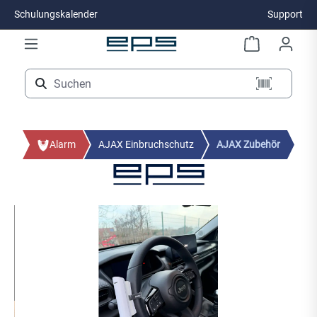
Schulungskalender
Support
Zum Hauptinhalt springen
Alarm
AJAX Einbruchschutz
AJAX Zubehör
Bildergalerie überspringen