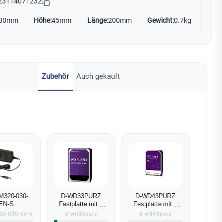
23114071232
00mm
Höhe:
45mm
Länge:
200mm
Gewicht:
0.7kg
Zubehör
Auch gekauft
M320-030-
D-WD33PURZ
D-WD43PURZ
EN-S
Festplatte mit 3
Festplatte mit 4
TB Speicher
TB Speicher
20-030-en-s
d-wd33purz
d-wd43purz