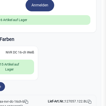
Watchman
Anmelden
Yale
16 Artikel auf Lager
No Climb
Zenner
19
Farben
NVR DC 16-ch Weiß
15 Artikel auf
Lager
e
Lief-Art.Nr.:
127057.122.BL
ax-nvr-dc-16ch-b