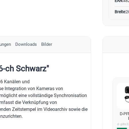
EAN:
48
Breite:
2
ungen
Downloads
Bilder
6-ch Schwarz"
16 Kanälen und
ose Integration von Kameras von
rmöglicht eine vollständige Synchronisation
umfasst die Verknüpfung von
enden Zeitstempel im Videoarchiv sowie die
D-PF
nzurichten.
d-pfm3