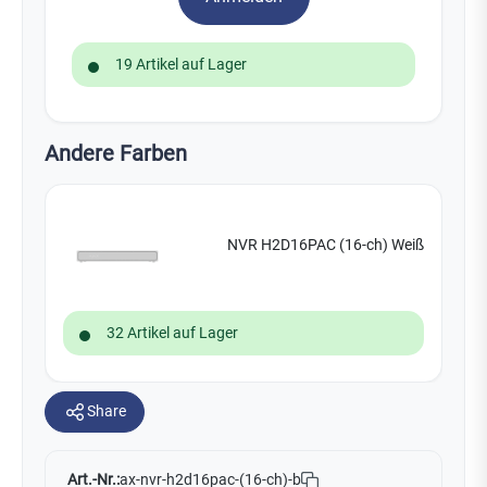
19 Artikel auf Lager
Andere Farben
NVR H2D16PAC (16-ch) Weiß
32 Artikel auf Lager
Share
Art.-Nr.:
ax-nvr-h2d16pac-(16-ch)-b