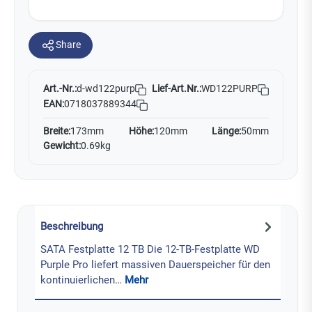
Share
Art.-Nr.:
Lief-Art.Nr.:
WD122PURP
d-wd122purp
EAN:
0718037889344
Breite:
173mm
Höhe:
120mm
Länge:
50mm
Gewicht:
0.69kg
Beschreibung
SATA Festplatte 12 TB Die 12-TB-Festplatte WD
Purple Pro liefert massiven Dauer­speicher für den
kontinuierlichen…
Mehr