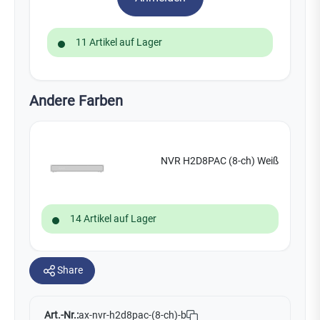
11 Artikel auf Lager
Andere Farben
NVR H2D8PAC (8-ch) Weiß
14 Artikel auf Lager
Share
Art.-Nr.:
ax-nvr-h2d8pac-(8-ch)-b