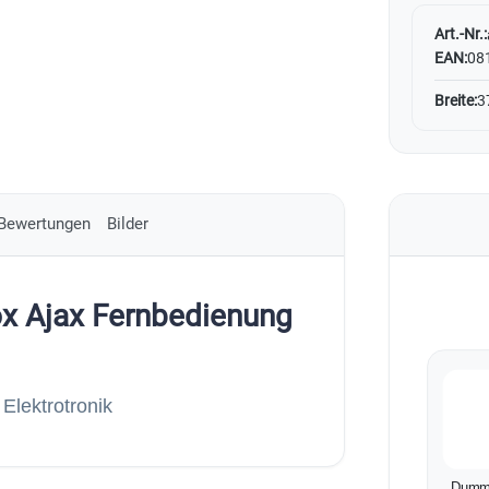
Art.-Nr.:
EAN:
08
Breite:
3
Bewertungen
Bilder
x Ajax Fernbedienung
lektrotronik
Dumm