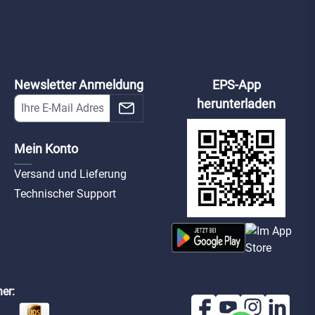
Broschüre:
DummyBox Ajax
DummyBox Ajax
erheit in
HomeSiren
MotionCam
otheken
Jeweller weiß
Outdoor Jeweller
ax-db-home-siren-
ax-db-motion-cam-
weiß
1766
w
outdoor-w
Newsletter Anmeldung
EPS-App
herunterladen
Mein Konto
Versand und Lieferung
Technischer Support
er: