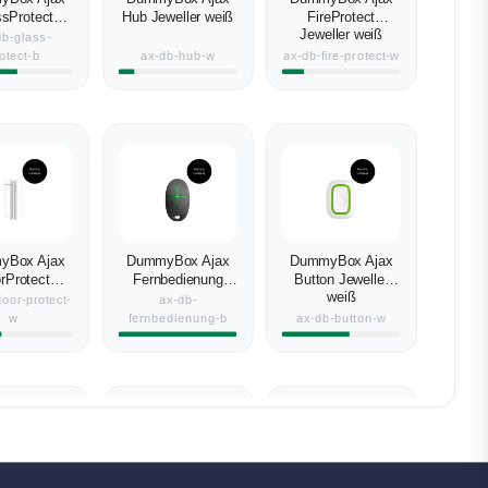
ssProtect
Hub Jeweller weiß
FireProtect
ler schwarz
Jeweller weiß
db-glass-
otect-b
ax-db-hub-w
ax-db-fire-protect-w
yBox Ajax
DummyBox Ajax
DummyBox Ajax
rProtect
Fernbedienung
Button Jeweller
ller weiß
Jeweller schwarz
weiß
oor-protect-
ax-db-
w
fernbedienung-b
ax-db-button-w