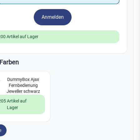
Watchman
Yale
Anmelden
No Climb
Zenner
19
200 Artikel auf Lager
Farben
DummyBox Ajax
Fernbedienung
Jeweller schwarz
205 Artikel auf
Lager
e