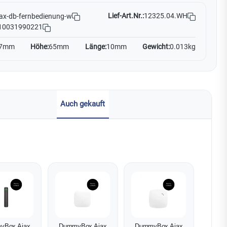
Lief-Art.Nr.:
12325.04.WH
ax-db-fernbedienung-w
10031990221
7mm
Höhe:
65mm
Länge:
10mm
Gewicht:
0.013kg
Auch gekauft
yBox Ajax
DummyBox Ajax
DummyBox Ajax