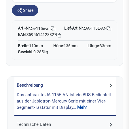
Share
Art.-Nr.:
Lief-Art.Nr.:
JA-115E-AN
ja-115e-an
EAN:
8595614128827
Breite:
110mm
Höhe:
136mm
Länge:
33mm
Gewicht:
0.285kg
Beschreibung
Das anthrazite JA-115E-AN ist ein BUS-Bedienteil
aus der Jablotron-Mercury Serie mit einer Vier-
Segment-Tastatur mit Display…
Mehr
Technische Daten