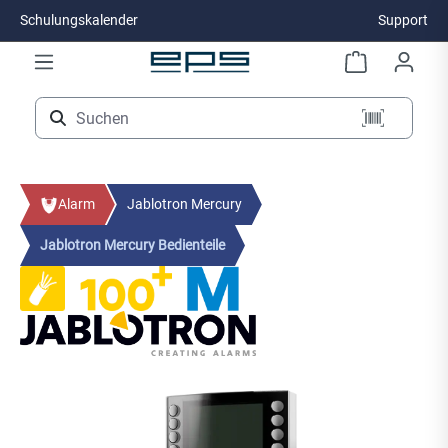
Schulungskalender
Support
Zum Hauptinhalt springen
Alarm
Jablotron Mercury
Jablotron Mercury Bedienteile
Bildergalerie überspringen