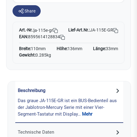
Share
Art.-Nr.:
Lief-Art.Nr.:
JA-115E-GR
ja-115e-gr
EAN:
8595614128834
Breite:
110mm
Höhe:
136mm
Länge:
33mm
Gewicht:
0.285kg
Beschreibung
Das graue JA-115E-GR ist ein BUS-Bedienteil aus
der Jablotron-Mercury Serie mit einer Vier-
Segment-Tastatur mit Display…
Mehr
Technische Daten