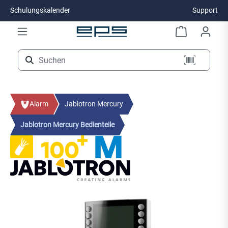
Schulungskalender
Support
Zum Hauptinhalt springen
Alarm
Jablotron Mercury
Jablotron Mercury Bedienteile
Bildergalerie überspringen