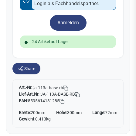
Login als Fachhandelspartner.
Anmelden
24 Artikel auf Lager
Share
Art.-Nr.:
ja-113a-base-rb
Lief-Art.Nr.:
JA-113A-BASE-RB
EAN:
8595614131285
Breite:
200mm
Höhe:
300mm
Länge:
72mm
Gewicht:
0.413kg