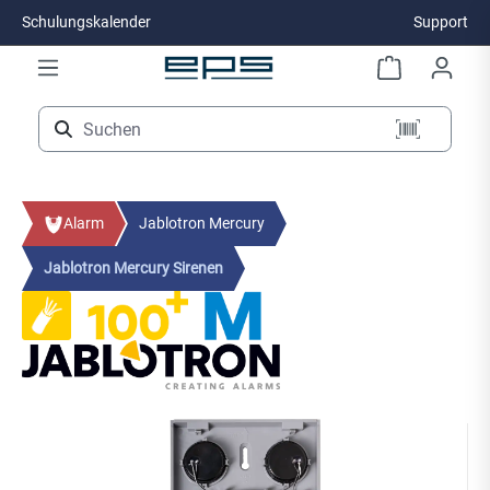
Schulungskalender
Support
Zum Hauptinhalt springen
Alarm
Jablotron Mercury
Jablotron Mercury Sirenen
Bildergalerie überspringen