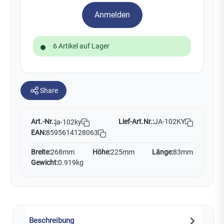
Anmelden
6 Artikel auf Lager
Share
Art.-Nr.:
Lief-Art.Nr.:
JA-102KY
ja-102ky
EAN:
8595614128063
Breite:
268mm
Höhe:
225mm
Länge:
83mm
Gewicht:
0.919kg
Beschreibung