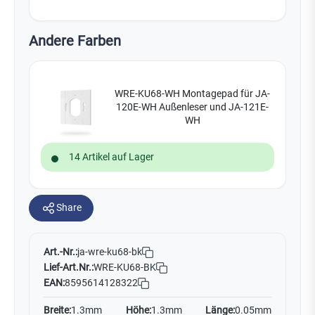
Andere Farben
WRE-KU68-WH Montagepad für JA-
120E-WH Außenleser und JA-121E-
WH
14 Artikel auf Lager
Share
Art.-Nr.:
ja-wre-ku68-bk
Lief-Art.Nr.:
WRE-KU68-BK
EAN:
8595614128322
Breite:
1.3mm
Höhe:
1.3mm
Länge:
0.05mm