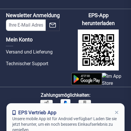
Newsletter Anmeldung
EPS-App
herunterladen
Mein Konto
Versand und Lieferung
Technischer Support
Zahlungsmöglichkeiten:
×
EPS Vertrieb App
Unsere Versandpartner:
Unsere mobile App ist für Android verfügbar! Laden Sie sie
jetzt herunter, um ein noch besseres Einkaufserlebnis zu
genießen.