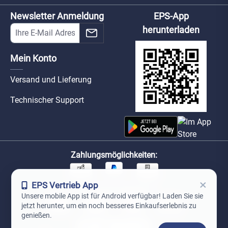
Newsletter Anmeldung
EPS-App
herunterladen
Mein Konto
Versand und Lieferung
Technischer Support
Zahlungsmöglichkeiten:
×
EPS Vertrieb App
Unsere Versandpartner:
Unsere mobile App ist für Android verfügbar! Laden Sie sie
jetzt herunter, um ein noch besseres Einkaufserlebnis zu
genießen.