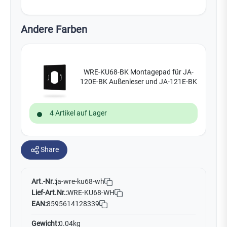
Andere Farben
WRE-KU68-BK Montagepad für JA-
120E-BK Außenleser und JA-121E-BK
4 Artikel auf Lager
Share
Art.-Nr.:
ja-wre-ku68-wh
Lief-Art.Nr.:
WRE-KU68-WH
EAN:
8595614128339
Gewicht:
0.04kg