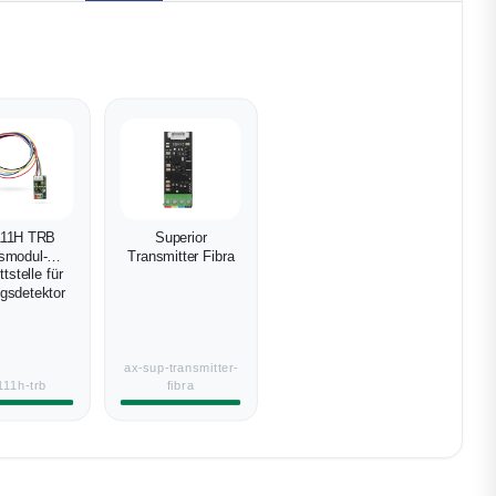
111H TRB
Superior
smodul-
Transmitter Fibra
tstelle für
ngsdetektor
ax-sup-transmitter-
111h-trb
fibra