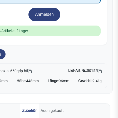
Watchman
Yale
Anmelden
No Climb
Zenner
19
 Artikel auf Lager
e
Lief-Art.Nr.:
50152
opx-sl-650qdp-bt
9mm
Höhe:
448mm
Länge:
96mm
Gewicht:
2.4kg
Zubehör
Auch gekauft