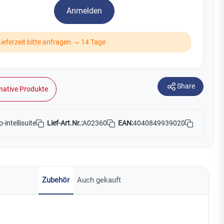
Watchman
Anmelden
Yale
Lieferzeit bitte anfragen. ~ 14 Tage
No Climb
Zenner
19
Share
native Produkte
Lief-Art.Nr.:
A02360
EAN:
4040849939020
p-intellisuite
Zubehör
Auch gekauft