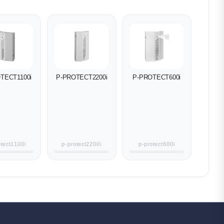
TECT1100i
P-PROTECT2200i
P-PROTECT600i
otect1100i
p-protect2200i
p-protect600i