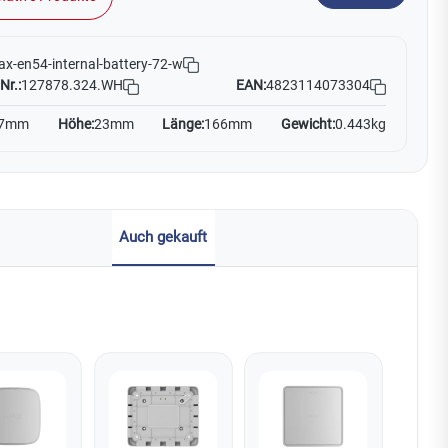
ax-en54-internal-battery-72-w
Nr.:
127878.324.WH
EAN:
4823114073304
7mm
Höhe:
23mm
Länge:
166mm
Gewicht:
0.443kg
Auch gekauft