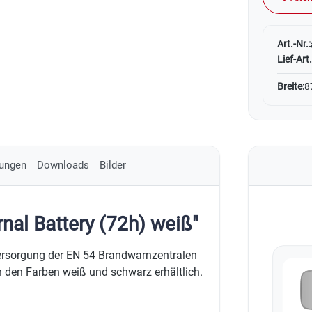
Art.-Nr.:
Lief-Art.
Breite:
8
ungen
Downloads
Bilder
nal Battery (72h) weiß"
rsorgung der EN 54 Brandwarnzentralen
n den Farben weiß und schwarz erhältlich.