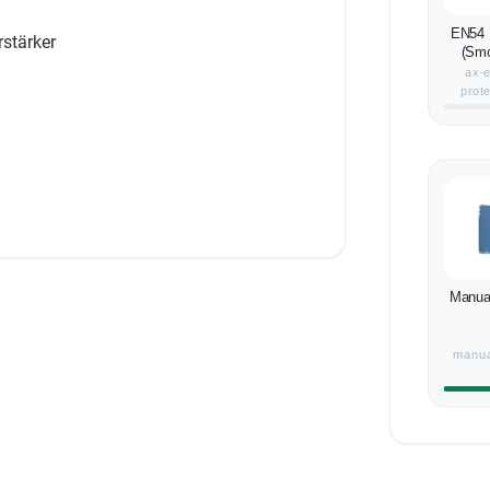
EN54 
stärker
(Smo
ax-e
prot
Manual
manua