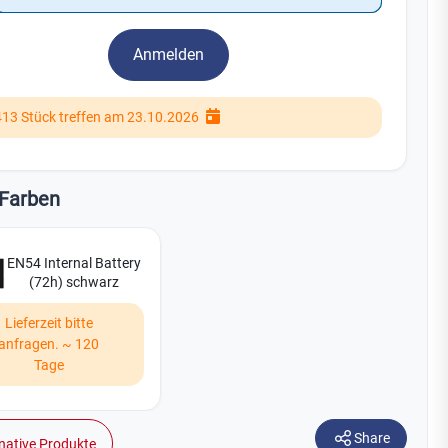
Watchman
Yale
Anmelden
No Climb
Zenner
19
413 Stück treffen am 23.10.2026
Farben
EN54 Internal Battery
(72h) schwarz
Lieferzeit bitte
anfragen. ~ 120
Tage
Share
native Produkte