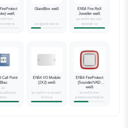
FireProtect
GlandBox weiß
EN54 Fire ReX
ke) weiß
Jeweller weiß
n54-fire-
ax-en54-fire-rex-
ect-(sm)-w
ax-gland-box-w
jeweller-w
 Call Point
EN54 I/O Module
EN54 FireProtect
Blau
(2X2) weiß
(Sounder/VAD)
weiß
ax-
lcallpoint-
ax-en54-i-o-modul-
ax-en54-fire-
blue
(2x2)-w
protect-(so/vad)-w