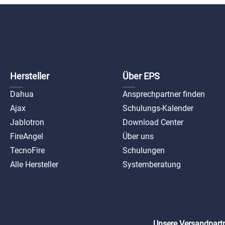
EN54
Jewe
ax-en5
je
Hersteller
Über EPS
Dahua
Ansprechpartner finden
Ajax
Schulungs-Kalender
Jablotron
Download Center
FireAngel
Über uns
TecnoFire
Schulungen
Alle Hersteller
Systemberatung
Unsere Versandpartn