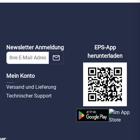
 Fire Hub
EN54 FireProtect
EN54 FireProtect
ller weiß
(Heat/Sounder)
(Smoke/Sounder)
weiß
weiß
4-fire-hub-
ax-en54-fire-
ax-en54-fire-
weller-w
protect-(h/so)-w
protect-(sm/so)-w
Newsletter Anmeldung
EPS-App
herunterladen
Mein Konto
Versand und Lieferung
Technischer Support
er: