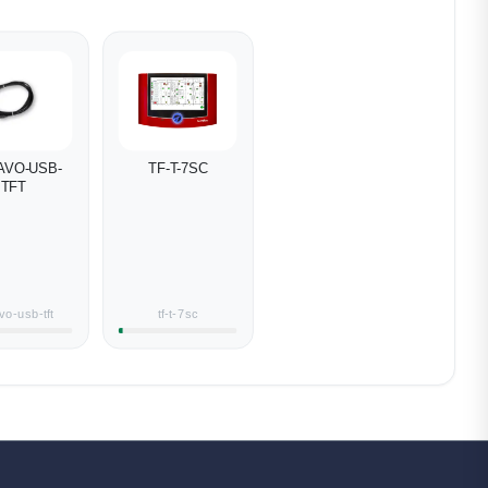
AVO-USB-
TF-T-7SC
TFT
vo-usb-tft
tf-t-7sc