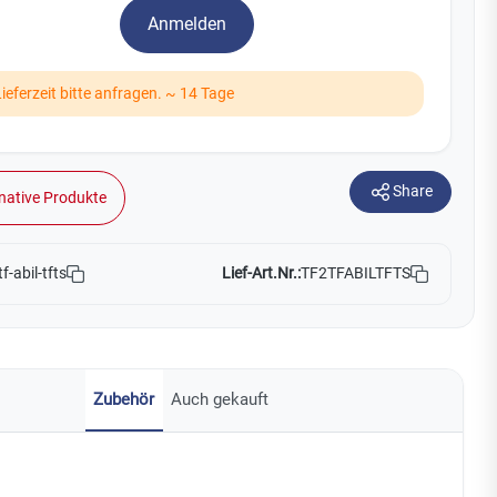
Watchman
Anmelden
Yale
Lieferzeit bitte anfragen. ~ 14 Tage
No Climb
Zenner
19
Share
native Produkte
Lief-Art.Nr.:
TF2TFABILTFTS
tf-abil-tfts
Zubehör
Auch gekauft