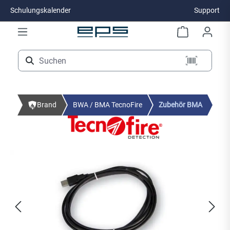
Schulungskalender
Support
Zum Hauptinhalt springen
Brand
BWA / BMA TecnoFire
Zubehör BMA
Bildergalerie überspringen