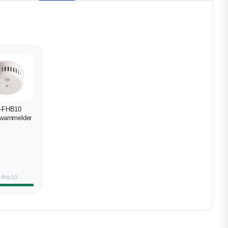
-FHB10
warnmelder
b-fhb10