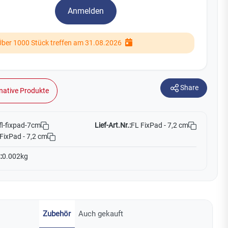
Watchman
Anmelden
Yale
Über 1000 Stück treffen am 31.08.2026
No Climb
Zenner
19
Share
native Produkte
Lief-Art.Nr.:
FL FixPad - 7,2 cm
fl-fixpad-7cm
FixPad - 7,2 cm
:
0.002kg
Zubehör
Auch gekauft