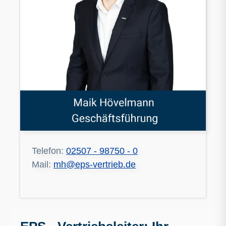
Telefon:
02507 - 98750 - 0
Mail:
mh@eps-vertrieb.de