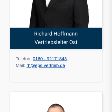
Telefon:
0160 - 92171843
Mail:
rh@eps-vertrieb.de