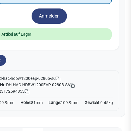
Watchman
Yale
Anmelden
No Climb
Zenner
19
 Artikel auf Lager
e
d-hac-hdbw1200eap-0280b-s6
Nr.:
DH-HAC-HDBW1200EAP-0280B-S6
23172594853
09.9mm
Höhe:
81mm
Länge:
109.9mm
Gewicht:
0.45kg