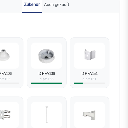
Zubehör
Auch gekauft
PFA106
D-PFA136
D-PFA151
pfa106
d-pfa136
d-pfa151