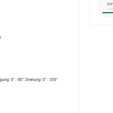
D-P
d-
n
ng: 0° - 80°; Drehung: 0° - 355°