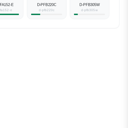
FA152-E
D-PFB220C
D-PFB305W
pfa152-e
d-pfb220c
d-pfb305w