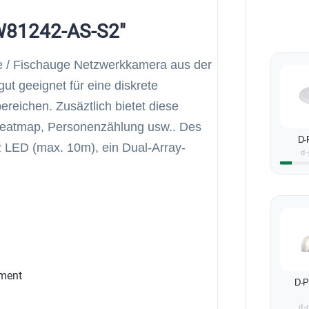
BW81242-AS-S2"
 / Fischauge Netzwerkkamera aus der
t geeignet für eine diskrete
eichen. Zusäztlich bietet diese
 Heatmap, Personenzählung usw.. Des
D-
IR LED (max. 10m), ein Dual-Array-
d-
ment
D-
d-