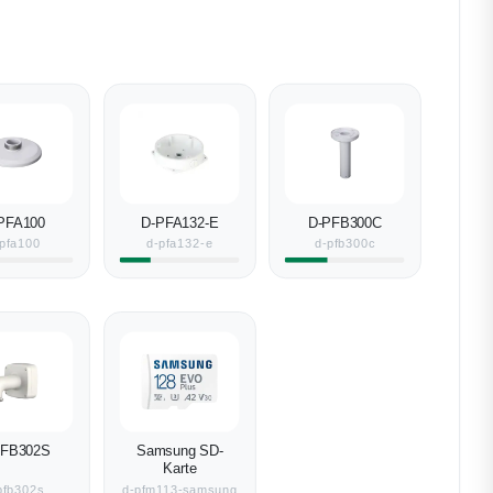
PFA100
D-PFA132-E
D-PFB300C
pfa100
d-pfa132-e
d-pfb300c
PFB302S
Samsung SD-
Karte
pfb302s
d-pfm113-samsung