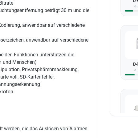
D-
itrate
d-
euchtungsentfernung beträgt 30 m und die
Kodierung, anwendbar auf verschiedene
sserzeichen, anwendbar auf verschiedene
 beiden Funktionen unterstützen die
en und Menschen)
D-
ulation, Privatsphärenmaskierung,
d-
te voll, SD-Kartenfehler,
 Spannungserkennung
ikrofon
lt werden, die das Auslösen von Alarmen
D-