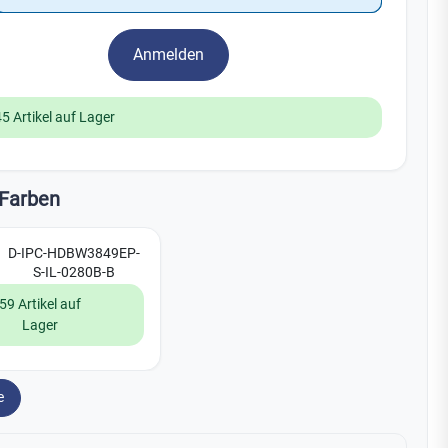
Watchman
Yale
Anmelden
No Climb
Zenner
19
45 Artikel auf Lager
Farben
D-IPC-HDBW3849EP-
S-IL-0280B-B
59 Artikel auf
Lager
e