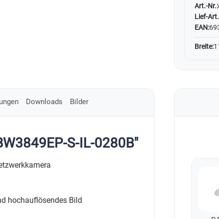
Art.-Nr.:
Lief-Art.
EAN:
69
Breite:
1
ungen
Downloads
Bilder
DBW3849EP-S-IL-0280B"
Netzwerkkamera
nd hochauflösendes Bild