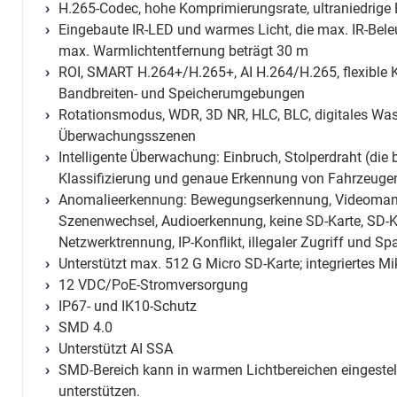
H.265-Codec, hohe Komprimierungsrate, ultraniedrige B
Eingebaute IR-LED und warmes Licht, die max. IR-Bel
max. Warmlichtentfernung beträgt 30 m
ROI, SMART H.264+/H.265+, AI H.264/H.265, flexible 
Bandbreiten- und Speicherumgebungen
Rotationsmodus, WDR, 3D NR, HLC, BLC, digitales Wa
Überwachungsszenen
Intelligente Überwachung: Einbruch, Stolperdraht (die
Klassifizierung und genaue Erkennung von Fahrzeug
Anomalieerkennung: Bewegungserkennung, Videomanip
Szenenwechsel, Audioerkennung, keine SD-Karte, SD-Kar
Netzwerktrennung, IP-Konflikt, illegaler Zugriff und
Unterstützt max. 512 G Micro SD-Karte; integriertes M
12 VDC/PoE-Stromversorgung
IP67- und IK10-Schutz
SMD 4.0
Unterstützt AI SSA
SMD-Bereich kann in warmen Lichtbereichen eingestel
unterstützen.