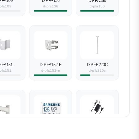
PFA109
D-PFA136
D-PFA150
pfa109
d-pfa136
d-pfa150
PFA151
D-PFA152-E
D-PFB220C
pfa151
d-pfa152-e
d-pfb220c
PFB305W
Samsung SD-
D-PFM320D-EN
Karte