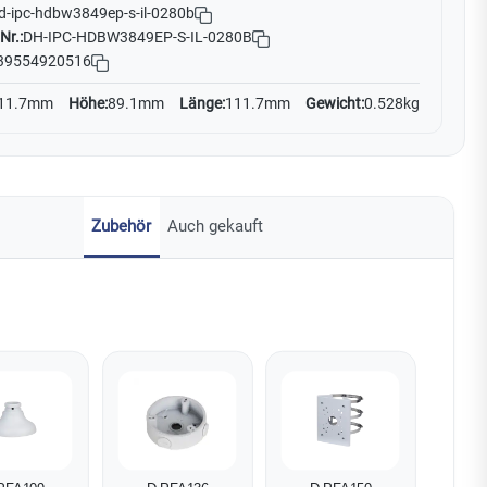
d-ipc-hdbw3849ep-s-il-0280b
Nr.:
DH-IPC-HDBW3849EP-S-IL-0280B
39554920516
11.7mm
Höhe:
89.1mm
Länge:
111.7mm
Gewicht:
0.528kg
Zubehör
Auch gekauft