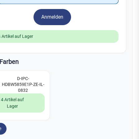
Watchman
Yale
Anmelden
No Climb
Zenner
19
 Artikel auf Lager
Farben
D-IPC-
HDBW5859E1P-ZE-IL-
0832
4 Artikel auf
Lager
e