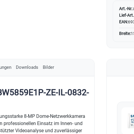
Art.-Nr.:
Lief-Art.
EAN:
69
Breite:
1
ungen
Downloads
Bilder
DBW5859E1P-ZE-IL-0832-
stungsstarke 8-MP Dome-Netzwerkkamera
n professionellen Einsatz im Innen- und
stützter Videoanalyse und zuverlässiger