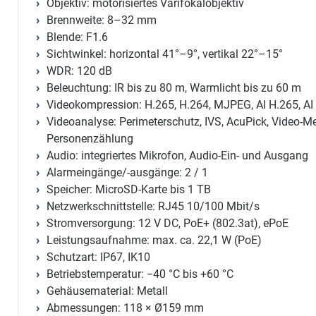
Objektiv: motorisiertes Varifokalobjektiv
Brennweite: 8–32 mm
Blende: F1.6
Sichtwinkel: horizontal 41°–9°, vertikal 22°–15°
WDR: 120 dB
Beleuchtung: IR bis zu 80 m, Warmlicht bis zu 60 m
Videokompression: H.265, H.264, MJPEG, AI H.265, AI
Videoanalyse: Perimeterschutz, IVS, AcuPick, Video-M
Personenzählung
Audio: integriertes Mikrofon, Audio-Ein- und Ausgang
Alarmeingänge/-ausgänge: 2 / 1
Speicher: MicroSD-Karte bis 1 TB
Netzwerkschnittstelle: RJ45 10/100 Mbit/s
Stromversorgung: 12 V DC, PoE+ (802.3at), ePoE
Leistungsaufnahme: max. ca. 22,1 W (PoE)
Schutzart: IP67, IK10
Betriebstemperatur: −40 °C bis +60 °C
Gehäusematerial: Metall
Abmessungen: 118 × Ø159 mm