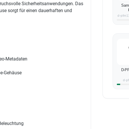
nspruchsvolle Sicherheitsanwendungen. Das
Sam
se sorgt für einen dauerhaften und
d-pfm1
deo-Metadaten
D-P
me-Gehäuse
d-p
 Beleuchtung