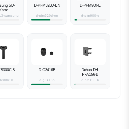
sung SD-
D-PFM320D-EN
D-PFM900-E
Karte
13-samsung
d-pfm320d-en
d-pfm900-e
FB300C-B
D-G3416B
Dahua DH-
PFA156-B
Kamera-
fb300c-b
d-g3416b
d-pfa156-b
Masthalterung
schwarz
Aluminium