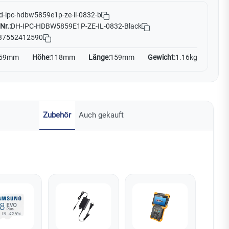
d-ipc-hdbw5859e1p-ze-il-0832-b
Nr.:
DH-IPC-HDBW5859E1P-ZE-IL-0832-Black
37552412590
59mm
Höhe:
118mm
Länge:
159mm
Gewicht:
1.16kg
Zubehör
Auch gekauft