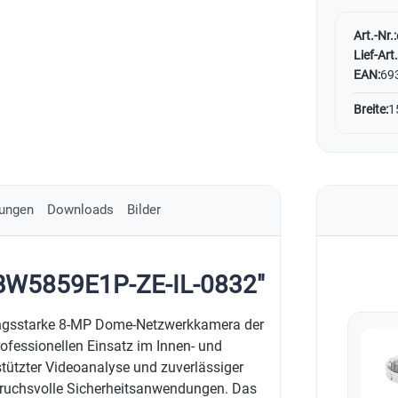
Art.-Nr.:
Lief-Art.
EAN:
69
Breite:
1
ungen
Downloads
Bilder
DBW5859E1P-ZE-IL-0832"
ungsstarke 8-MP Dome-Netzwerkkamera der
ofessionellen Einsatz im Innen- und
stützter Videoanalyse und zuverlässiger
nspruchsvolle Sicherheitsanwendungen. Das