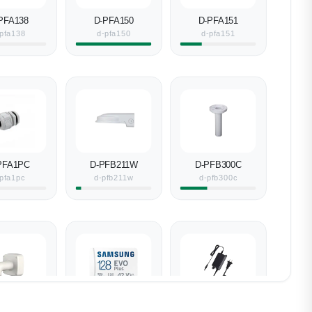
PFA138
D-PFA150
D-PFA151
pfa138
d-pfa150
d-pfa151
PFA1PC
D-PFB211W
D-PFB300C
-pfa1pc
d-pfb211w
d-pfb300c
PFB302S
Samsung SD-
D-PFM320D-EN