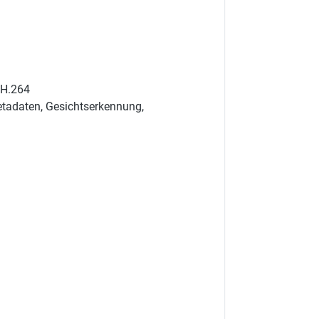
d-
 H.264
etadaten, Gesichtserkennung,
D-P
d-p