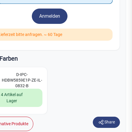
Watchman
Yale
Anmelden
No Climb
Zenner
19
Lieferzeit bitte anfragen. ~ 60 Tage
Farben
D-IPC-
HDBW5859E1P-ZE-IL-
0832-B
4 Artikel auf
Lager
Share
native Produkte