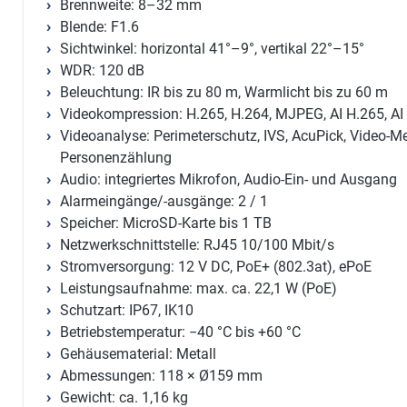
Brennweite: 8–32 mm
Blende: F1.6
Sichtwinkel: horizontal 41°–9°, vertikal 22°–15°
WDR: 120 dB
Beleuchtung: IR bis zu 80 m, Warmlicht bis zu 60 m
Videokompression: H.265, H.264, MJPEG, AI H.265, AI
Videoanalyse: Perimeterschutz, IVS, AcuPick, Video-M
Personenzählung
Audio: integriertes Mikrofon, Audio-Ein- und Ausgang
Alarmeingänge/-ausgänge: 2 / 1
Speicher: MicroSD-Karte bis 1 TB
Netzwerkschnittstelle: RJ45 10/100 Mbit/s
Stromversorgung: 12 V DC, PoE+ (802.3at), ePoE
Leistungsaufnahme: max. ca. 22,1 W (PoE)
Schutzart: IP67, IK10
Betriebstemperatur: −40 °C bis +60 °C
Gehäusematerial: Metall
Abmessungen: 118 × Ø159 mm
Gewicht: ca. 1,16 kg