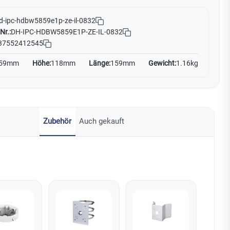
d-ipc-hdbw5859e1p-ze-il-0832
Nr.:
DH-IPC-HDBW5859E1P-ZE-IL-0832
37552412545
59mm
Höhe:
118mm
Länge:
159mm
Gewicht:
1.16kg
Zubehör
Auch gekauft