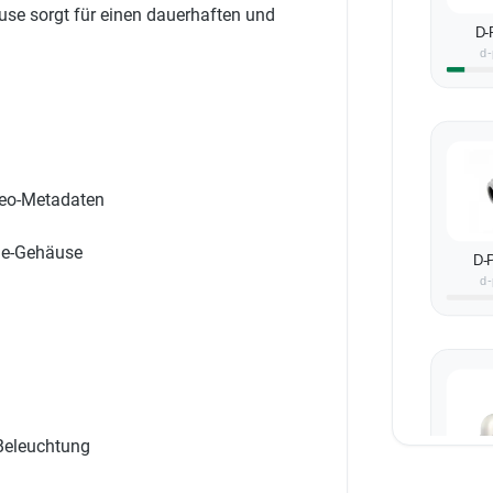
se sorgt für einen dauerhaften und
D-
d-
deo-Metadaten
me-Gehäuse
D-
d
 Beleuchtung
D-