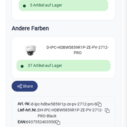
5 Artikel auf Lager
Andere Farben
D-IPC-HDBW5859R1P-ZE-PV-2712-
PRO
37 Artikel auf Lager
Share
Art.-Nr.:
d-ipc-hdbw5859r1p-ze-pv-2712-pro-b
Lief-Art.Nr.:
DH-IPC-HDBW5859R1P-ZE-PV-2712-
PRO-Black
EAN:
6937552403550